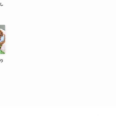
まし
まり